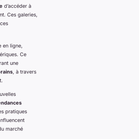
e
d’accéder à
nt. Ces galeries,
nces
 en ligne,
mériques. Ce
rant une
rains
, à travers
t.
uvelles
endances
es pratiques
influencent
 du marché