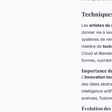
Techniques
Les
artistes d
donner vie à leu
systèmes de ren
matière de
tech
Cloud et Blender
formes, ouvrant 
Importance de
L’
innovation te
des idées abstr
intelligence arti
avenues, fusionn
Évolution des 