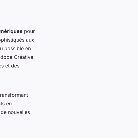
umériques
pour
ophistiqués aux
u possible en
Adobe Creative
es et des
 transformant
ts en
r de nouvelles