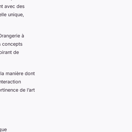
nt avec des
lle unique,
Orangerie à
s concepts
pirant de
 la manière dont
nteraction
rtinence de l’art
ique