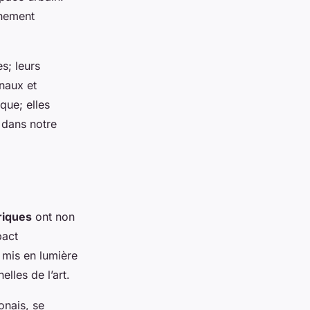
nnement
s; leurs
naux et
que; elles
 dans notre
riques
ont non
pact
 mis en lumière
lles de l’art.
ponais, se