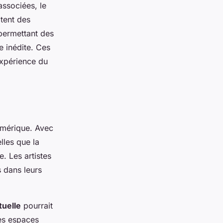
associées, le
ptent des
permettant des
e inédite. Ces
expérience du
umérique. Avec
lles que la
re. Les artistes
 dans leurs
tuelle
pourrait
des espaces