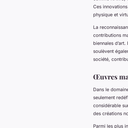
Ces innovations 
physique et virtu
La reconnaissanc
contributions m
biennales d’art.
soulèvent égalem
société, contrib
Œuvres mar
Dans le domaine
seulement redéf
considérable sur
des créations no
Parmi les plus i