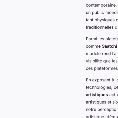
contemporaine. 
un public mondia
tant physiques 
traditionnelles de
Parmi les platef
comme
Saatchi
modèle rend l’ar
visibilité que l
ces plateformes,
En exposant à l
technologies, ce
artistiques
actue
artistiques et s
notre perception
artistique, démo