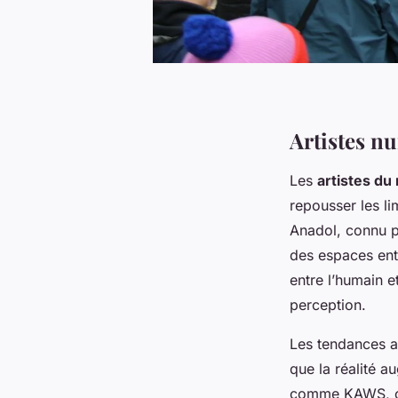
Artistes n
Les
artistes d
repousser les lim
Anadol, connu p
des espaces ent
entre l’humain e
perception.
Les tendances a
que la réalité a
comme KAWS, cél