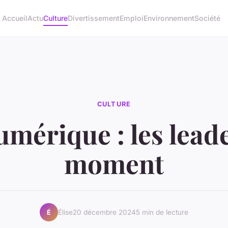
Accueil
Actu
Culture
Divertissement
Emploi
Environnement
Société
CULTURE
umérique : les lead
moment
Élise
20 décembre 2024
5 min de lecture
É