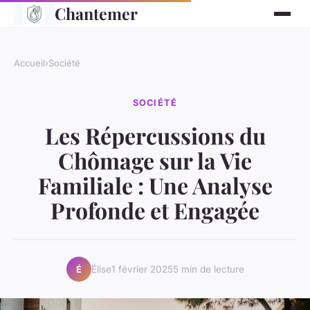
Chantemer
Accueil
›
Société
SOCIÉTÉ
Les Répercussions du
Chômage sur la Vie
Familiale : Une Analyse
Profonde et Engagée
Élise
1 février 2025
5 min de lecture
É