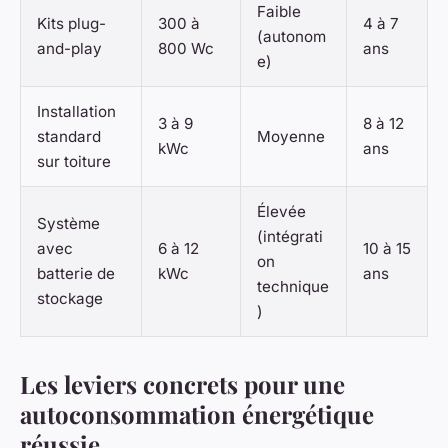
Faible
Kits plug-
300 à
4 à 7
(autonom
and-play
800 Wc
ans
e)
Installation
3 à 9
8 à 12
standard
Moyenne
kWc
ans
sur toiture
Élevée
Système
(intégrati
avec
6 à 12
10 à 15
on
batterie de
kWc
ans
technique
stockage
)
Les leviers concrets pour une
autoconsommation énergétique
réussie