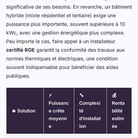
significative de ses besoins. En revanche, un bâtiment
hybride (mixte résidentiel et tertiaire) exige une
puissance plus importante, souvent supérieure à 10
kWc, avec une gestion énergétique plus complexe.
Peu importe le cas, faire appel à un installateur
certifié RGE
garantit la conformité des travaux aux
normes thermiques et électriques, une condition
souvent indispensable pour bénéficier des aides
publiques.
⚡
🔧
💰
Puissanc
Complexi
Renta
🔥 Solution
e crête
té
bilité
moyenn
d’installat
estim
e
ion
ée