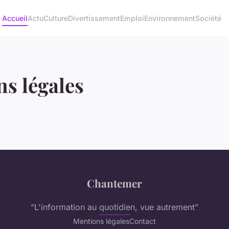
Accueil
Actu
Culture
Divertissement
Emploi
Environnement
Société
s légales
Chantemer
“L'information au quotidien, vue autrement”
Mentions légales
Contact