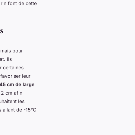
in font de cette
s
 mais pour
t. Ils
r certaines
favoriser leur
 45 cm de large
,2 cm afin
haitent les
s allant de -15°C