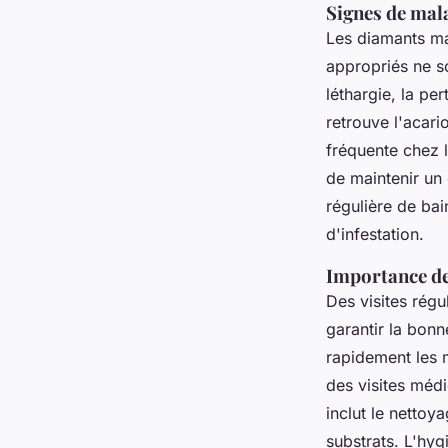
Signes de mal
Les diamants ma
appropriés ne so
léthargie, la pe
retrouve l'acari
fréquente chez 
de maintenir un 
régulière de bai
d'infestation.
Importance des
Des visites régu
garantir la bon
rapidement les 
des visites médi
inclut le netto
substrats. L'hy