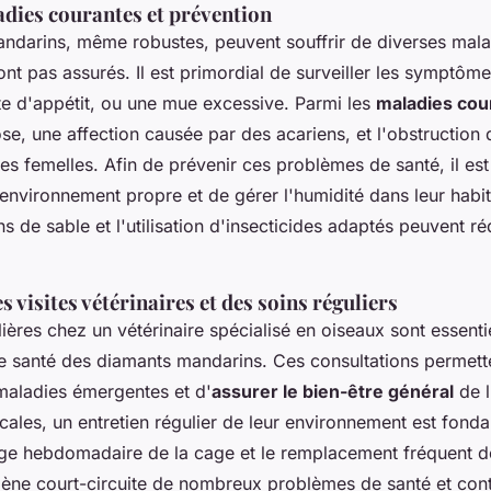
adies courantes et prévention
ndarins, même robustes, peuvent souffrir de diverses malad
nt pas assurés. Il est primordial de surveiller les symptôme
rte d'appétit, ou une mue excessive. Parmi les
maladies cou
ose, une affection causée par des acariens, et l'obstruction 
les femelles. Afin de prévenir ces problèmes de santé, il 
environnement propre et de gérer l'humidité dans leur habitat
ns de sable et l'utilisation d'insecticides adaptés peuvent ré
 visites vétérinaires et des soins réguliers
lières chez un vétérinaire spécialisé en oiseaux sont essenti
ne santé des diamants mandarins. Ces consultations permett
maladies émergentes et d'
assurer le bien-être général
de l
cales, un entretien régulier de leur environnement est fond
yage hebdomadaire de la cage et le remplacement fréquent de
giène court-circuite de nombreux problèmes de santé et cont