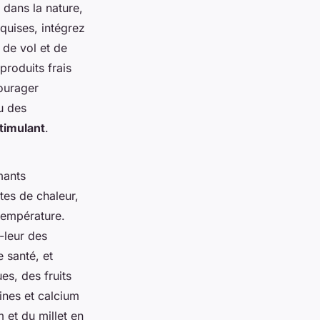
dans la nature,
quises, intégrez
 de vol et de
produits frais
courager
u des
timulant
.
mants
tes de chaleur,
 température.
-leur des
 santé, et
es, des fruits
ines et calcium
 et du millet en