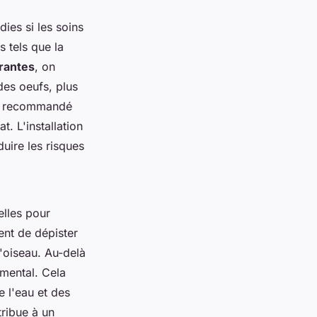
ies si les soins
s tels que la
rantes
, on
des oeufs, plus
est recommandé
. L'installation
duire les risques
elles pour
ent de dépister
'oiseau. Au-delà
amental. Cela
 l'eau et des
ribue à un