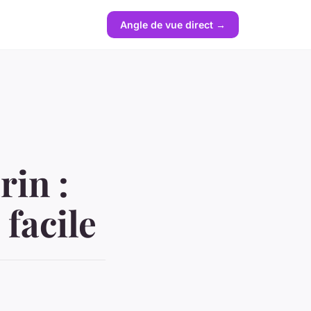
Angle de vue direct →
in :
 facile