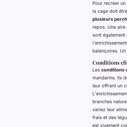
Pour recréer un
la cage doit êt
plusieurs perch
repos. Une aire 
sont également 
l'enrichissemen
balançoires. U
Conditions cl
Les
conditions 
mandarins. Ils d
leur offrant un 
L'enrichissement
branches naturel
variez leur alim
frais et des lég
est vivement co