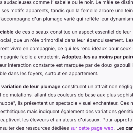
s audacieuses comme l’isabelle ou le noir. Le mâle se disti
 ses motifs apparents, tandis que la femelle arbore une tein
 s’accompagne d'un plumage varié qui reflète leur dynamism
ciable
de ces oiseaux constitue un aspect essentiel de leur v
cial joue un rôle primordial dans leur épanouissement. Le
rent vivre en compagnie, ce qui les rend idéaux pour ceux 
mpagnie facile à entretenir.
Adoptez-les au moins par pair
Leur interaction constante est marquée par de doux gazouill
le dans les foyers, surtout en appartement.
t variation de leur plumage
constituent un attrait non négli
il de mutations, allant des couleurs de base aux plus soph
 "huppé", ils présentent un spectacle visuel enchanteur. Ces
esthétiques mais indiquent également des variations génét
 captivent les éleveurs et amateurs d'oiseaux. Pour approfon
nsulter des ressources dédiées
sur cette page web
. Les
car