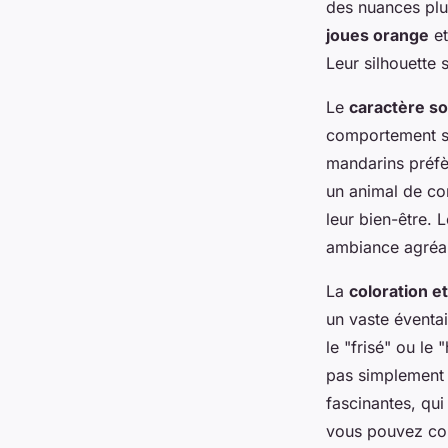
des nuances plu
joues orange
et
Leur silhouette
Le
caractère so
comportement so
mandarins préfè
un animal de co
leur bien-être. 
ambiance agréab
La
coloration e
un vaste éventa
le "frisé" ou le
pas simplement 
fascinantes, qui
vous pouvez co