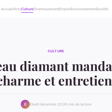
Accueil
Actu
Culture
Divertissement
Emploi
Environnement
Société
CULTURE
eau diamant mandar
 charme et entretien
Élise
9 décembre 2024
5 min de lecture
É