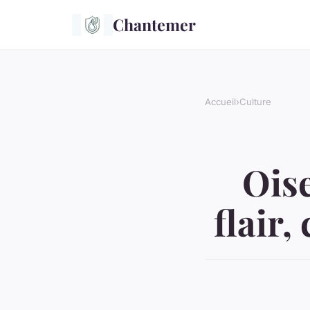
Chantemer
Accueil
›
Culture
Ois
flair,