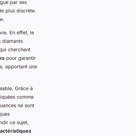
ngue par ses
te plus discrète.
e.
ie. En effet, le
s diamants
qui cherchent
es
pour garantir
is, apportant une
geable. Grâce à
istiquées comme
 nuances ne sont
iques
dir ce sujet,
actéristiques