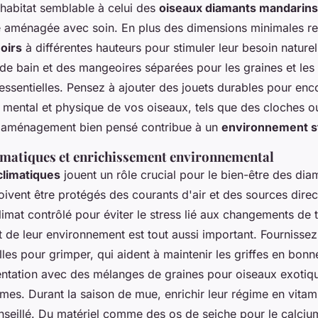
 habitat semblable à celui des
oiseaux diamants mandarins
re aménagée avec soin. En plus des dimensions minimales re
oirs
à différentes hauteurs pour stimuler leur besoin naturel
de bain et des mangeoires séparées pour les graines et les 
essentielles. Pensez à ajouter des jouets durables pour en
t mental et physique de vos oiseaux, tels que des cloches o
n aménagement bien pensé contribue à un
environnement s
imatiques et enrichissement environnemental
climatiques
jouent un rôle crucial pour le bien-être des dia
oivent être protégés des courants d'air et des sources direc
climat contrôlé pour éviter le stress lié aux changements de
 de leur environnement est tout aussi important. Fournissez
les pour grimper, qui aident à maintenir les griffes en bonne
entation avec des mélanges de graines pour oiseaux exotiqu
umes. Durant la saison de mue, enrichir leur régime en vitam
nseillé. Du matériel comme des os de seiche pour le calcium