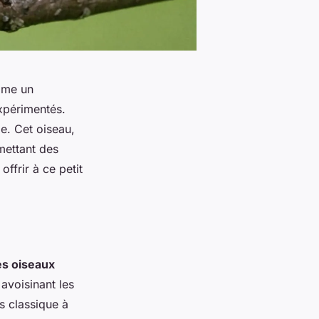
omme un
xpérimentés.
e. Cet oiseau,
omettant des
ffrir à ce petit
s oiseaux
 avoisinant les
s classique à