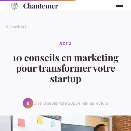
Chantemer
Accueil
›
Actu
ACTU
10 conseils en marketing
pour transformer votre
startup
Élise
13 septembre 2025
4 min de lecture
É