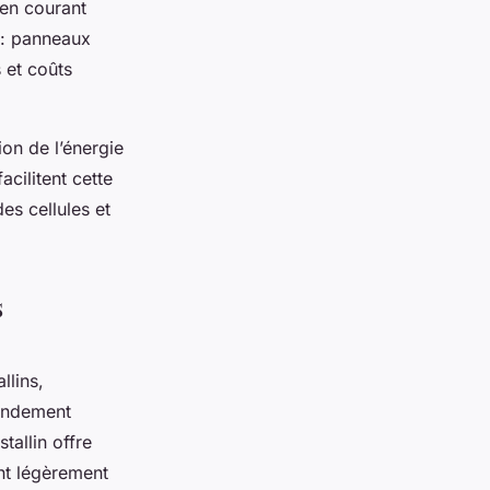
 en courant
 : panneaux
 et coûts
on de l’énergie
acilitent cette
des cellules et
s
llins,
rendement
tallin offre
ent légèrement