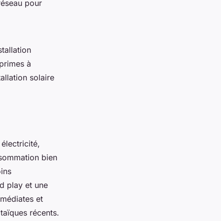
 réseau pour
tallation
 primes à
allation solaire
lectricité,
onsommation bien
oins
d play et une
mmédiates et
taïques récents.