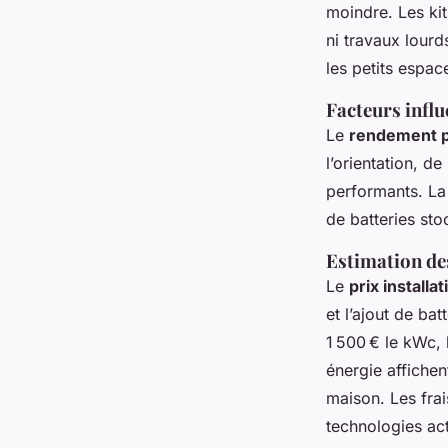
moindre. Les kit
ni travaux lourd
les petits espac
Facteurs infl
Le
rendement p
l’orientation, d
performants. La
de batteries sto
Estimation des
Le
prix installat
et l’ajout de ba
1 500 € le kWc, 
énergie affichen
maison. Les frai
technologies act