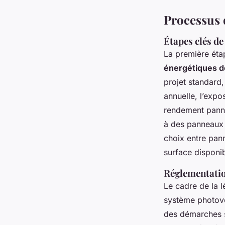
Processus d
Étapes clés d
La première étap
énergétiques 
projet standard,
annuelle, l’expos
rendement panne
à des panneaux 
choix entre pann
surface disponib
Réglementatio
Le cadre de la l
système photovol
des démarches s