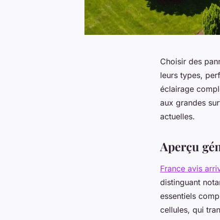
Choisir des pan
leurs types, per
éclairage comple
aux grandes sur
actuelles.
Aperçu gén
France avis arri
distinguant not
essentiels comp
cellules, qui tr