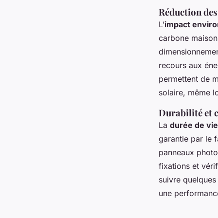
Réduction des 
L’
impact envir
carbone maison,
dimensionnement 
recours aux éne
permettent de 
solaire, même lo
Durabilité et 
La
durée de vi
garantie par le 
panneaux photovo
fixations et vér
suivre quelques
une performance