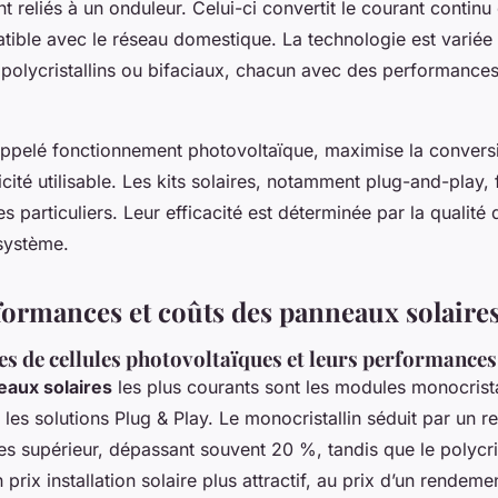
 reliés à un onduleur. Celui-ci convertit le courant continu
atible avec le réseau domestique. La technologie est variée
 polycristallins ou bifaciaux, chacun avec des performances
ppelé fonctionnement photovoltaïque, maximise la conversi
icité utilisable. Les kits solaires, notamment plug-and-play, f
es particuliers. Leur efficacité est déterminée par la qualité 
 système.
formances et coûts des panneaux solaire
es de cellules photovoltaïques et leurs performances
eaux solaires
les plus courants sont les modules monocrista
et les solutions Plug & Play. Le monocristallin séduit par un 
s supérieur, dépassant souvent 20 %, tandis que le polycris
prix installation solaire plus attractif, au prix d’un rendem