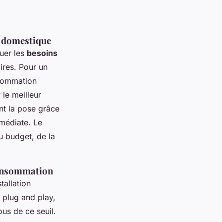
e domestique
luer les
besoins
ires. Pour un
nsommation
 le meilleur
nt la pose grâce
médiate. Le
u budget, de la
consommation
tallation
 plug and play,
us de ce seuil.