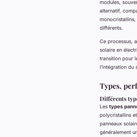
modules, souvent
alternatif, comp
monocristallins,
différents.
Ce processus, a
solaire en électr
transition pour l
l’intégration du
Types, per
Différents typ
Les
types pann
polycristallins 
panneaux solaire
généralement un 