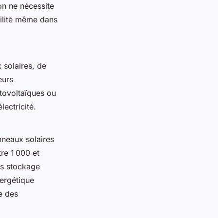
ion ne nécessite
bilité même dans
 solaires, de
eurs
tovoltaïques ou
ectricité.
nneaux solaires
tre 1 000 et
es stockage
nergétique
e des