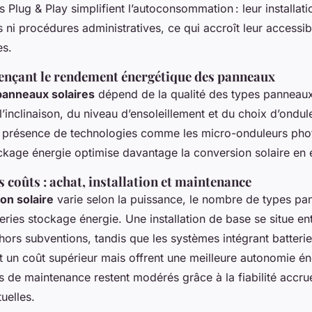
s Plug & Play simplifient l’autoconsommation : leur installat
s ni procédures administratives, ce qui accroît leur accessi
es.
uençant le rendement énergétique des panneaux
anneaux solaires
dépend de la qualité des types panneaux
e l’inclinaison, du niveau d’ensoleillement et du choix d’ondul
 présence de technologies comme les micro-onduleurs pho
ckage énergie optimise davantage la conversion solaire en él
 coûts : achat, installation et maintenance
ion solaire
varie selon la puissance, le nombre de types pa
tteries stockage énergie. Une installation de base se situe en
hors subventions, tandis que les systèmes intégrant batteri
t un coût supérieur mais offrent une meilleure autonomie é
s de maintenance restent modérés grâce à la fiabilité accru
uelles.