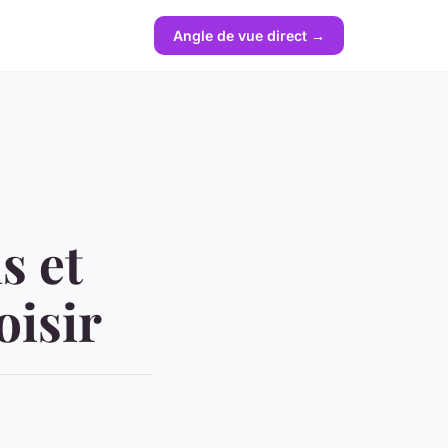
Angle de vue direct →
s et
oisir