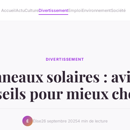
Accueil
Actu
Culture
Divertissement
Emploi
Environnement
Société
DIVERTISSEMENT
neaux solaires : avi
eils pour mieux ch
Élise
26 septembre 2025
4 min de lecture
É