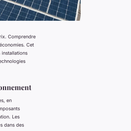
prix. Comprendre
t économies. Cet
installations
technologies
tionnement
es, en
omposants
tion. Les
ées dans des