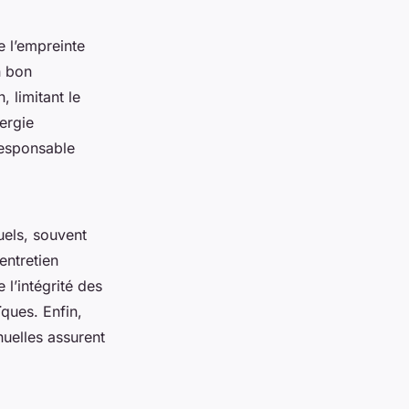
e l’empreinte
n bon
 limitant le
ergie
responsable
uels, souvent
entretien
l’intégrité des
ques. Enfin,
uelles assurent