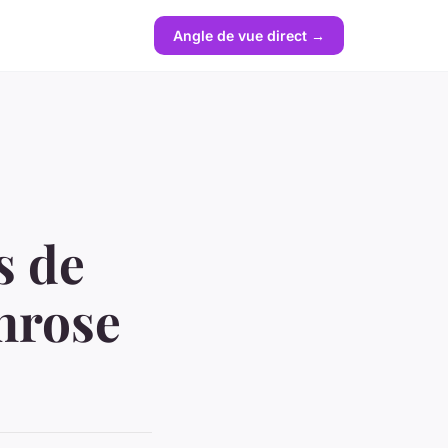
Angle de vue direct →
s de
hrose