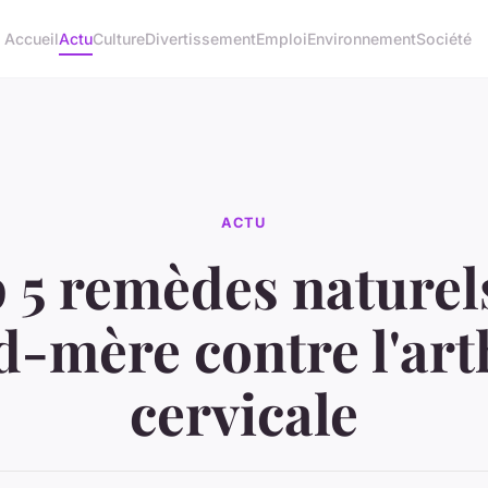
Accueil
Actu
Culture
Divertissement
Emploi
Environnement
Société
ACTU
 5 remèdes naturel
d-mère contre l'art
cervicale