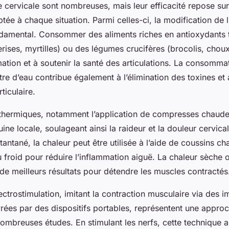
e cervicale sont nombreuses, mais leur efficacité repose sur 
ptée à chaque situation. Parmi celles-ci, la modification de l
ndamental. Consommer des aliments riches en antioxydants t
rises, myrtilles) ou des légumes crucifères (brocolis, choux
mation et à soutenir la santé des articulations. La consomma
itre d’eau contribue également à l’élimination des toxines et
rticulaire.
 thermiques, notamment l’application de compresses chaudes
uine locale, soulageant ainsi la raideur et la douleur cervica
antané, la chaleur peut être utilisée à l’aide de coussins ch
u froid pour réduire l’inflammation aiguë. La chaleur sèche
de meilleurs résultats pour détendre les muscles contractés
ectrostimulation, imitant la contraction musculaire via des i
vrées par des dispositifs portables, représentent une approc
ombreuses études. En stimulant les nerfs, cette technique a