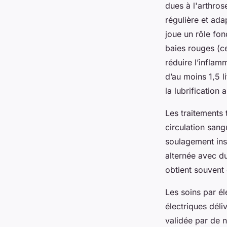
dues à l'arthros
régulière et ada
joue un rôle fo
baies rouges (ce
réduire l’inflam
d’au moins 1,5 l
la lubrification a
Les traitements
circulation sang
soulagement inst
alternée avec d
obtient souvent 
Les soins par él
électriques déli
validée par de n