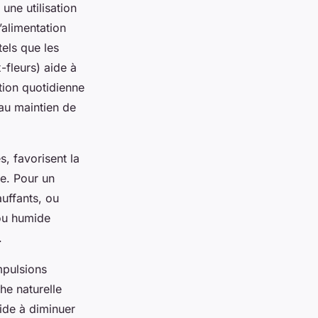
une utilisation
’alimentation
els que les
-fleurs) aide à
tion quotidienne
 au maintien de
, favorisent la
le. Pour un
auffants, ou
 ou humide
.
mpulsions
he naturelle
ide à diminuer