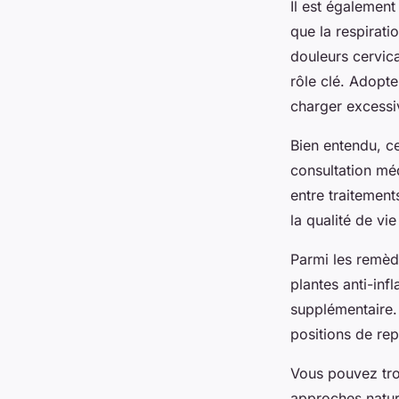
Il est également
que la respirati
douleurs cervica
rôle clé. Adopt
charger excessi
Bien entendu, c
consultation mé
entre traitement
la qualité de vi
Parmi les remèd
plantes anti-inf
supplémentaire. 
positions de rep
Vous pouvez tro
approches nature