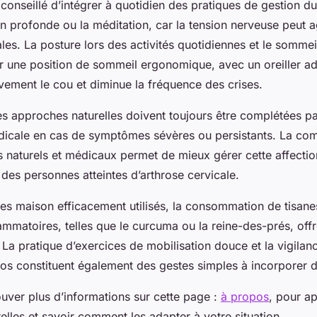
 conseillé d’intégrer à quotidien des pratiques de gestion du 
on profonde ou la méditation, car la tension nerveuse peut 
les. La posture lors des activités quotidiennes et le sommei
er une position de sommeil ergonomique, avec un oreiller ad
vement le cou et diminue la fréquence des crises.
es approches naturelles doivent toujours être complétées p
dicale en cas de symptômes sévères ou persistants. La co
s naturels et médicaux permet de mieux gérer cette affectio
e des personnes atteintes d’arthrose cervicale.
es maison efficacement utilisés, la consommation de tisane
lammatoires, telles que le curcuma ou la reine-des-prés, off
La pratique d’exercices de mobilisation douce et la vigilan
os constituent également des gestes simples à incorporer d
uver plus d’informations sur cette page :
à propos
, pour a
lles et savoir comment les adapter à votre situation.