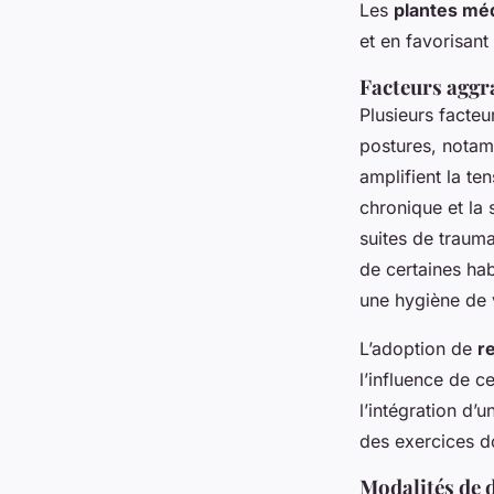
Les
plantes méd
et en favorisant
Facteurs aggra
Plusieurs facteu
postures, notamm
amplifient la te
chronique et la
suites de trauma
de certaines hab
une hygiène de v
L’adoption de
r
l’influence de 
l’intégration d’u
des exercices d
Modalités de d