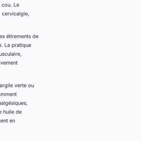
u cou. Le
 cervicalgie,
des étirements de
e. La pratique
sculaire,
sivement
argile verte ou
uramment
nalgésiques,
e huile de
ment en