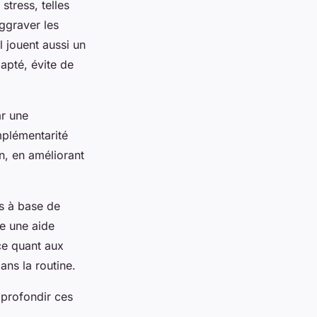
stress, telles
aggraver les
l jouent aussi un
apté, évite de
ar une
mplémentarité
n, en améliorant
s à base de
re une aide
ce quant aux
ans la routine.
pprofondir ces