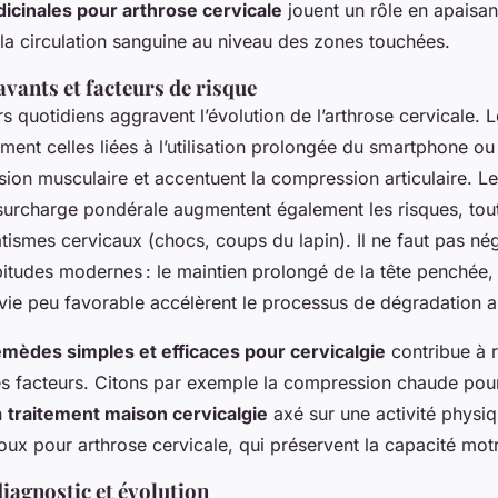
icinales pour arthrose cervicale
jouent un rôle en apaisan
 la circulation sanguine au niveau des zones touchées.
vants et facteurs de risque
rs quotidiens aggravent l’évolution de l’arthrose cervicale.
ent celles liées à l’utilisation prolongée du smartphone ou 
nsion musculaire et accentuent la compression articulaire. L
 surcharge pondérale augmentent également les risques, to
tismes cervicaux (chocs, coups du lapin). Il ne faut pas nég
itudes modernes : le maintien prolongé de la tête penchée, 
ie peu favorable accélèrent le processus de dégradation ar
emèdes simples et efficaces pour cervicalgie
contribue à 
ces facteurs. Citons par exemple la compression chaude pour
n
traitement maison cervicalgie
axé sur une activité physiq
oux pour arthrose cervicale, qui préservent la capacité mot
iagnostic et évolution