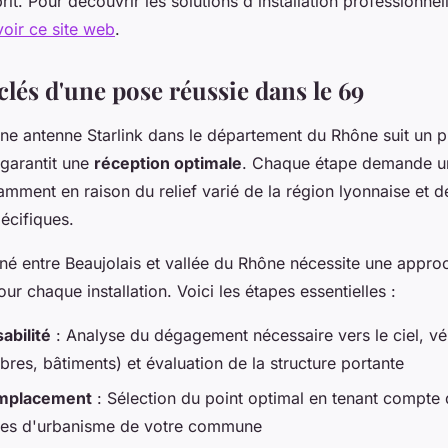
sprit. Pour découvrir les solutions d'installation professionne
voir ce site web
.
clés d'une pose réussie dans le 69
'une antenne Starlink dans le département du Rhône suit un 
garantit une
réception optimale
. Chaque étape demande un
tamment en raison du relief varié de la région lyonnaise et d
écifiques.
nné entre Beaujolais et vallée du Rhône nécessite une appro
ur chaque installation. Voici les étapes essentielles :
abilité
: Analyse du dégagement nécessaire vers le ciel, vér
bres, bâtiments) et évaluation de la structure portante
emplacement
: Sélection du point optimal en tenant compte d
ntes d'urbanisme de votre commune