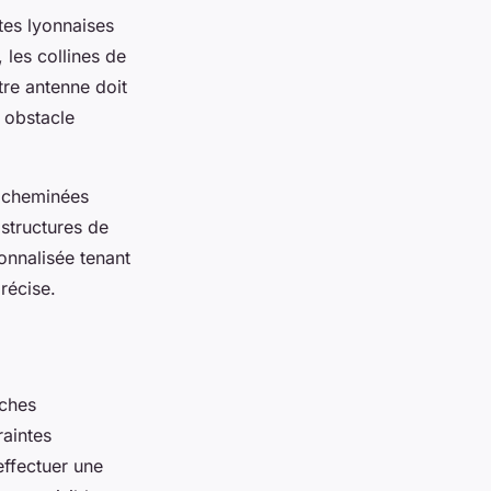
ntes lyonnaises
 les collines de
tre antenne doit
 obstacle
s cheminées
astructures de
onnalisée tenant
récise.
rches
raintes
effectuer une