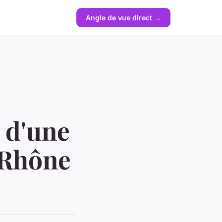
Angle de vue direct →
 d'une
 Rhône