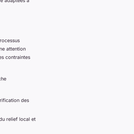
lle adaptées à
processus
e attention
es contraintes
che
ification des
u relief local et