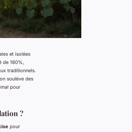
les et isolées
sé de 180%,
ux traditionnels.
tion soulève des
imal pour
lation ?
cise
pour