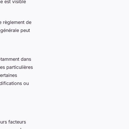
e est visible
Le règlement de
 générale peut
otamment dans
es particulières
certaines
ifications ou
eurs facteurs