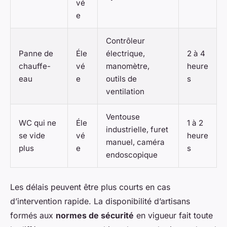
vé
e
Contrôleur
Panne de
Éle
électrique,
2 à 4
chauffe-
vé
manomètre,
heure
eau
e
outils de
s
ventilation
Ventouse
WC qui ne
Éle
1 à 2
industrielle, furet
se vide
vé
heure
manuel, caméra
plus
e
s
endoscopique
Les délais peuvent être plus courts en cas
d’intervention rapide. La disponibilité d’artisans
formés aux
normes de sécurité
en vigueur fait toute