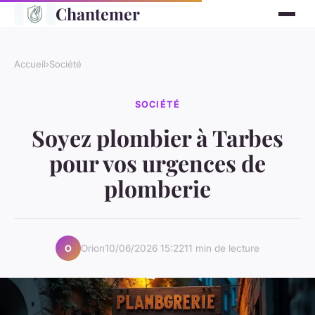
Chantemer
Accueil
›
Société
SOCIÉTÉ
Soyez plombier à Tarbes
pour vos urgences de
plomberie
Orion
10/06/2026 15:22
11 min de lecture
O