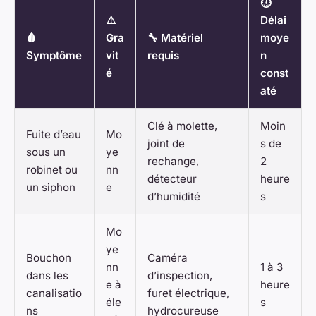
⏱️
⚠️
Délai
🩸
Gra
🔧 Matériel
moye
Symptôme
vit
requis
n
é
const
até
Clé à molette,
Moin
Fuite d’eau
Mo
joint de
s de
sous un
ye
rechange,
2
robinet ou
nn
détecteur
heure
un siphon
e
d’humidité
s
Mo
ye
Bouchon
Caméra
nn
1 à 3
dans les
d’inspection,
e à
heure
canalisatio
furet électrique,
éle
s
ns
hydrocureuse