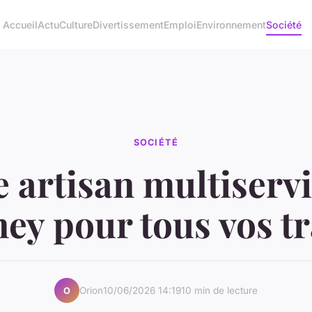
Accueil
Actu
Culture
Divertissement
Emploi
Environnement
Société
SOCIÉTÉ
e artisan multiservi
ey pour tous vos t
Orion
10/06/2026 14:19
10 min de lecture
O