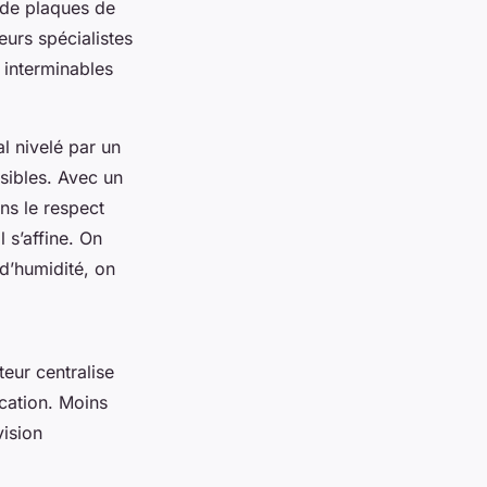
e de plaques de
eurs spécialistes
s interminables
l nivelé par un
isibles. Avec un
ns le respect
l s’affine. On
 d’humidité, on
teur centralise
ication. Moins
vision