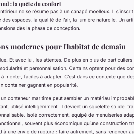
ond : la quête du confort
intérieur ne se résume pas à un canapé moelleux. Il s’inscr
ité des espaces, la qualité de l’air, la lumière naturelle. Un ar
ensions dès la phase de conception.
ons modernes pour l'habitat de demain
ue. Et avec lui, les attentes. De plus en plus de particuliers
 modularité et personnalisation. Certains optent pour des co
 à monter, faciles à adapter. C’est dans ce contexte que des
 container gagnent en popularité.
 un conteneur maritime peut sembler un matériau improbab
ant, utilisé intelligemment, il devient un squelette solide, tr
nalisable. Isolé correctement, équipé de menuiseries adapt
nctionnel, souvent plus économique qu’une construction trad
nd à une envie de rupture : faire autrement, sans renoncer au