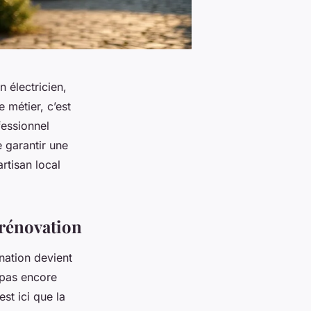
 électricien,
 métier, c’est
fessionnel
e garantir une
artisan local
 rénovation
nation devient
a pas encore
st ici que la