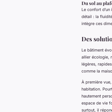
Du sol au plaf
Le confort d’un 
détail : la fluid
intègre ces dim
Des soluti
Le bâtiment évol
allier écologie,
légères, rapides
comme la maison
À première vue,
habitation. Pourt
hautement person
espace de vie fo
surtout, il répo