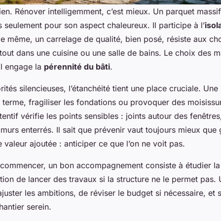
ien. Rénover intelligemment, c’est mieux. Un parquet massi
s seulement pour son aspect chaleureux. Il participe à l’
isol
e même, un carrelage de qualité, bien posé, résiste aux ch
atout dans une cuisine ou une salle de bains. Le choix des m
il engage la
pérennité du bâti
.
rités silencieuses, l’étanchéité tient une place cruciale. Une 
 terme, fragiliser les fondations ou provoquer des moisissu
entif vérifie les points sensibles : joints autour des fenêtre
 murs enterrés. Il sait que prévenir vaut toujours mieux que g
e valeur ajoutée : anticiper ce que l’on ne voit pas.
ommencer, un bon accompagnement consiste à étudier la f
tion de lancer des travaux si la structure ne le permet pas.
ajuster les ambitions, de réviser le budget si nécessaire, et 
hantier serein.