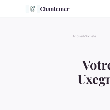
Chantemer
Accueil
›
Société
Votr
Uxegn