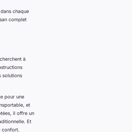
it dans chaque
tisan complet
 cherchent à
nstructions
 solutions
le pour une
ansportable, et
ées, il offre un
itionnelle. Et
 confort.