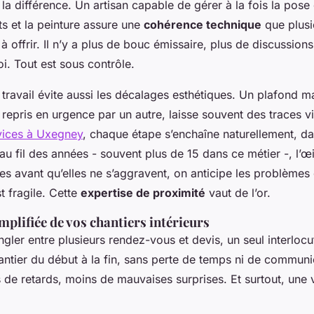
 la différence. Un artisan capable de gérer à la fois la pos
its et la peinture assure une
cohérence technique
que plusi
à offrir. Il n’y a plus de bouc émissaire, plus de discussion
oi. Tout est sous contrôle.
 travail évite aussi les décalages esthétiques. Un plafond ma
 repris en urgence par un autre, laisse souvent des traces v
rvices à Uxegney
, chaque étape s’enchaîne naturellement, da
 au fil des années - souvent plus de 15 dans ce métier -, l’œi
res avant qu’elles ne s’aggravent, on anticipe les problèmes
st fragile. Cette
expertise de proximité
vaut de l’or.
mplifiée de vos chantiers intérieurs
ngler entre plusieurs rendez-vous et devis, un seul interlocu
 chantier du début à la fin, sans perte de temps ni de commun
 de retards, moins de mauvaises surprises. Et surtout, une 