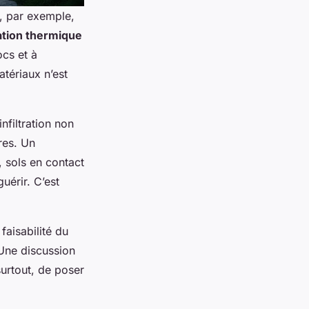
f, par exemple,
ation thermique
ocs et à
atériaux n’est
infiltration non
res. Un
s, sols en contact
uérir. C’est
aisabilité du
 Une discussion
surtout, de poser