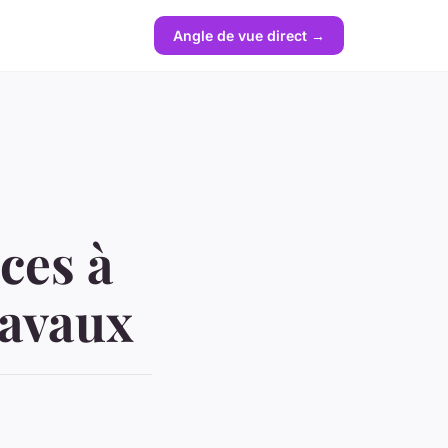
Angle de vue direct →
ces à
ravaux