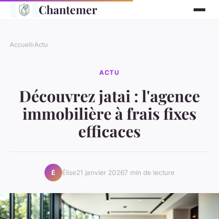
Chantemer
Accueil
›
Actu
ACTU
Découvrez jatai : l'agence
immobilière à frais fixes
efficaces
Élise
21 janvier 2026
7 min de lecture
É