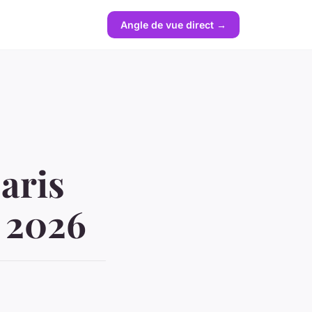
Angle de vue direct →
aris
r 2026