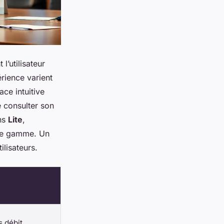
l’utilisateur
érience varient
ace intuitive
e consulter son
ons
Lite
,
 de gamme. Un
ilisateurs.
s débit