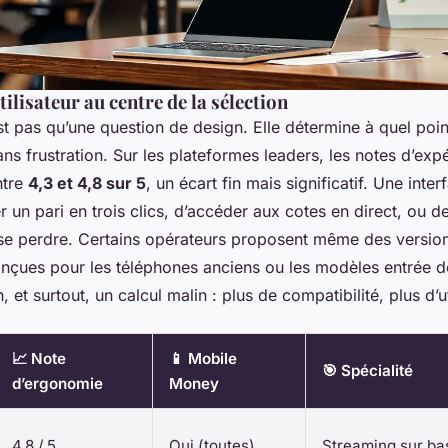
tilisateur au centre de la sélection
t pas qu’une question de design. Elle détermine à quel point 
sans frustration. Sur les plateformes leaders, les notes d’exp
ntre
4,3 et 4,8 sur 5
, un écart fin mais significatif. Une interf
 un pari en trois clics, d’accéder aux cotes en direct, ou d
 se perdre. Certains opérateurs proposent même des versi
nçues pour les téléphones anciens ou les modèles entrée
, et surtout, un calcul malin : plus de compatibilité, plus d’ut
📈 Note
📱 Mobile
🎯 Spécialité
d’ergonomie
Money
4,8 / 5
Oui (toutes)
Streaming sur ba