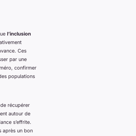
 que
l’inclusion
nativement
avance. Ces
sser par une
uméro, confirmer
 des populations
e de récupérer
nent autour de
nce s’effrite.
ns après un bon