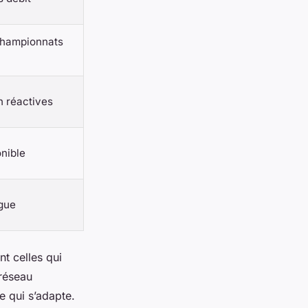
championnats
h réactives
onible
ngue
nt celles qui
 réseau
e qui s’adapte.