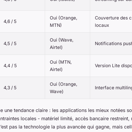
Oui (Orange,
Couverture des 
4,6 / 5
MTN)
locaux
Oui (Wave,
4,5 / 5
Notifications pus
Airtel)
Oui (MTN,
4,4 / 5
Version Lite disp
Airtel)
Oui (Orange,
4,3 / 5
Interface multili
Wave)
e une tendance claire : les applications les mieux notées so
ntraintes locales - matériel limité, accès bancaire restreint,
’est pas la technologie la plus avancée qui gagne, mais cell