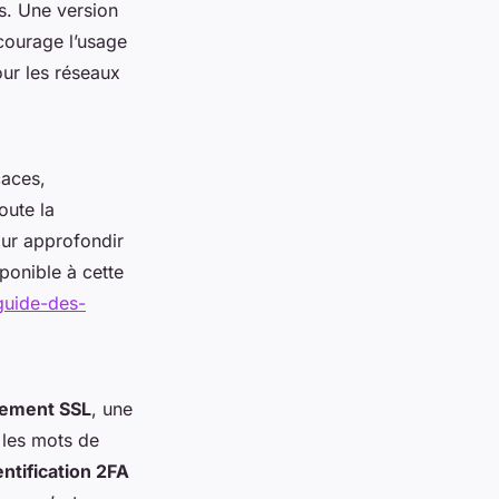
s. Une version
écourage l’usage
our les réseaux
caces,
oute la
our approfondir
sponible à cette
guide-des-
rement SSL
, une
 les mots de
ntification 2FA