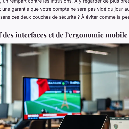
, un rempart contre les intrusions. À y regarder de plus près
st une garantie que votre compte ne sera pas vidé du jour a
 sans ces deux couches de sécurité ? À éviter comme la pes
 des interfaces et de l’ergonomie mobile