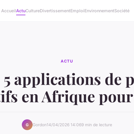
Accueil
Actu
Culture
Divertissement
Emploi
Environnement
Société
ACTU
 5 applications de p
ifs en Afrique pou
Gordon
14/04/2026 14:06
9 min de lecture
G