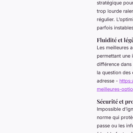
stratégique pou
trop lourde rale
régulier. L’opti
parfois instable
Fluidité et lég
Les meilleures 
permettant une 
différence dans
la question des 
adresse -
https
meilleures-opti
Sécurité et pr
Impossible d’ign
norme qui protèg
passe ou les inf