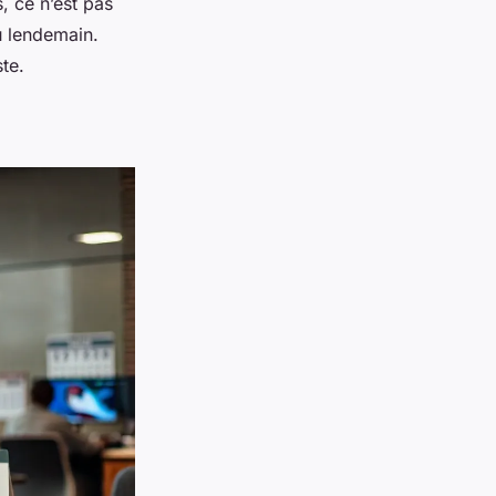
, ce n’est pas
u lendemain.
te.