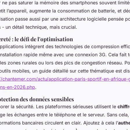
r ne pas saturer la mémoire des smartphones souvent limité
ntit l’appareil, augmente la consommation de batterie, et d
misation passe aussi par une architecture logicielle pensée p
s - un détail technique, mais crucial.
èreté : le défi de l'optimisation
applications intègrent des technologies de compression effi
installation rapide même avec une connexion 3G. Cela fait t
 les zones rurales ou lors des pics de congestion réseau. P
outils mobiles, un guide détaillé sur cette thématique est di
://chantemer.com/actu/application-paris-sportif-en-afrique-
ons-en-2026.php
.
otection des données sensibles
orer la sécurité. Les plateformes sérieuses utilisent le
chiff
e les échanges entre le téléphone et le serveur. Sans cela,
ormations bancaires circulent en clair. Ajoutez à cela l’
authe