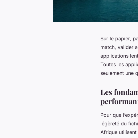
Sur le papier, p
match, valider so
applications len
Toutes les applic
seulement une qu
Les fondam
performan
Pour que l’expér
légèreté du fich
Afrique utilisent