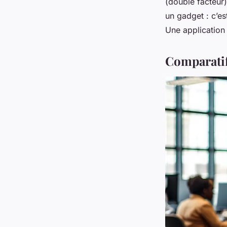
(double facteur)
un gadget : c’e
Une application
Comparatif