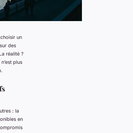
choisir un
 sur des
a réalité ?
 n’est plus
n.
fs
tres : la
ponibles en
 compromis